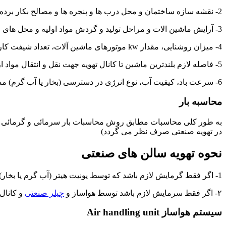
2- نقشه سازه ساختمان و محل درب ها و پنجره ها و مصالح بکار برده شده در کف و دیوار و سقف و … اخذ گردد.
3- آرایش ماشین الات و مراحل تولید و گردش مواد اولیه و محل های احتمالی ایستگاه های تهویه و یا یونیت های تهویه مشخص گردند.
4- میزان روشنایی، مقدار kw موتورهای ماشین آلات، تعداد شیفت کار مشخص گردد.
5- فاصله لازم بلندترین ماشین تا کانال تهویه جهت نقل و انتقال مواد از بالا محل لوله کشی ها و چراغ ها مشخص گردند.
6- سرعت باد، کیفیت آب، نوع انرژی در دسترسی (بخار یا آب گرم) مشخص گردد.
محاسبه بار
به طور کلی محاسبات مطابق روش محاسبات بار سرمائی و گرمائی می ب
در تهویه صنعتی صرف نظر می گردد)
نحوه تهویه سالن های صنعتی
1- اگر فقط گرمایش لازم باشد که توسط یونیت هیتر (آب گرم یا بخار) و تامین هوای تازه (Ventilation) اگر رطوبت لازم باشد سیستم پاشش آب (Air washer) با کانال توزیع هوا (رفت و برگشت و یا فقط رفت)
۲- اگر فقط سرمایش لازم باشد توسط هواساز و
چیلر صنعتی
و کانال 
سیستم هواساز Air handling unit