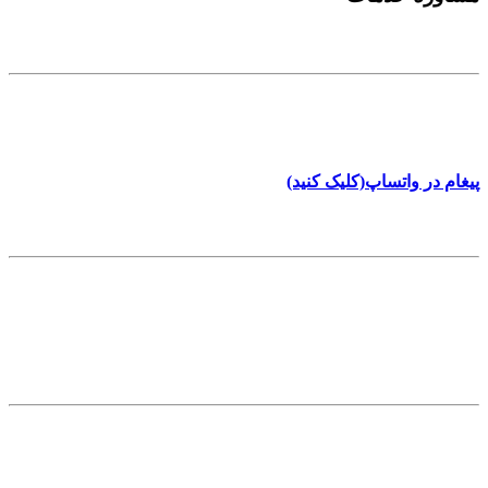
تلفن تماس
8961 801 0912
پیغام در واتساپ(کلیک کنید)
آدرس
بلوار فردوس - تقاطع علی حسینی - پلاک 5
info[at]behfix.com
اطلاعات تکمیلی
خدمات
مقالات