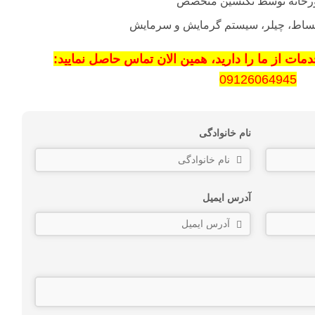
وتورخانه توسط تکنسین متخصص
بساط، چیلر، سیستم گرمایش و سرمایش
ات از ما را دارید، همین الان تماس حاصل نمایید:
09126064945
نام خانوادگی
آدرس ایمیل