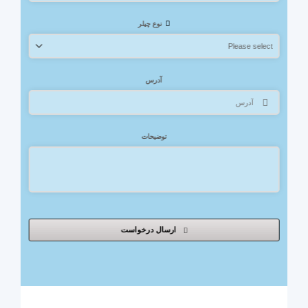
نوع چیلر
آدرس
توضیحات
ارسال درخواست
This
field
should
be
left