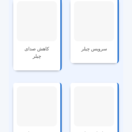
سرویس چیلر
کاهش صدای
چیلر