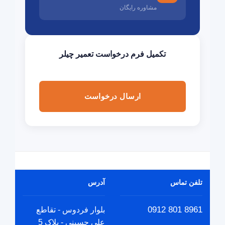
مشاوره رایگان
تکمیل فرم درخواست تعمیر چیلر
ارسال درخواست
تلفن تماس
آدرس
8961 801 0912
بلوار فردوس - تقاطع
علی حسینی - پلاک 5