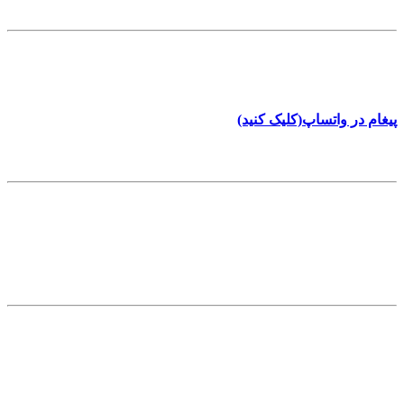
تلفن تماس
8961 801 0912
پیغام در واتساپ(کلیک کنید)
آدرس
بلوار فردوس - تقاطع علی حسینی - پلاک 5
info[at]behfix.com
اطلاعات تکمیلی
خدمات
مقالات
تماس با ما