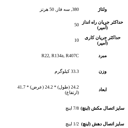
ولتاژ
380, سه فاز, 50 هرتز
یان راه انداز
50
(آمپر)
 جریان کاری
10
(آمپر)
مبرد
R22, R134a, R407C
وزن
33.3 کیلوگرم
24.2 (طول) * 24.2 (عرض) * 41.7
ابعاد
(ارتفاع)
ال مکش (اینچ)
7/8 اینچ
ال دهش (اینچ)
1/2 اینچ