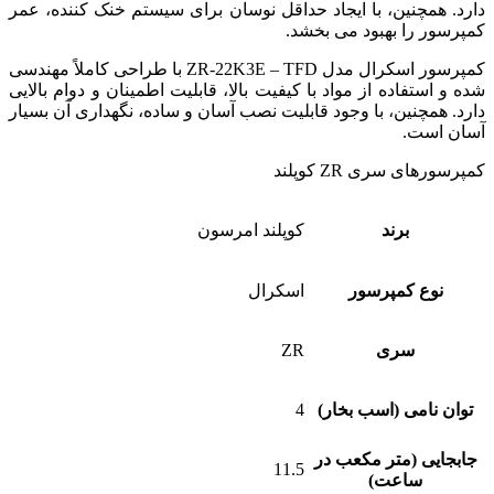
نین، با ایجاد حداقل نوسان برای سیستم خنک کننده، عمر
ا بهبود می بخشد.
کمپرسور اسکرال مدل ZR-22K3E – TFD با طراحی کاملاً مهندسی
اده از مواد با کیفیت بالا، قابلیت اطمینان و دوام بالایی
نین، با وجود قابلیت نصب آسان و ساده، نگهداری آن بسیار
.
ری ZR کوپلند
برند
کوپلند امرسون
کمپرسور
اسکرال
سری
ZR
ی (اسب بخار)
4
(متر مکعب در
11.5
اعت)