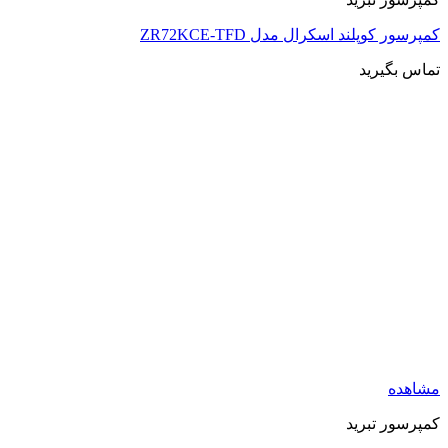
ند اسکرال مدل ZR72KCE-TFD
ید
برید