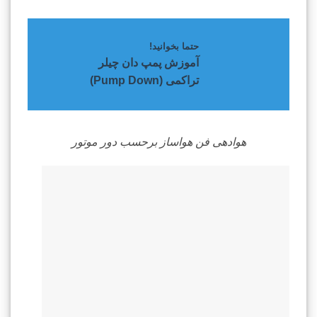
حتما بخوانید!
آموزش پمپ دان چیلر
تراکمی (Pump Down)
هوادهی فن هواساز برحسب دور موتور