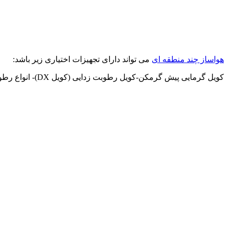
هواساز چند منطقه ای
می تواند دارای تجهیزات اختیاری زیر باشد:
کویل گرمایی پیش گرمکن-کویل رطوبت زدایی (کویل DX)- انواع رطوبت زن و انواع فیلترها جهت مصارف و کاربردهای خاص