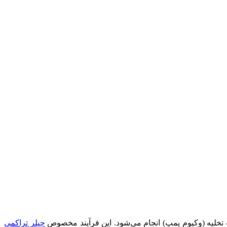
پ تخلیه (وکیوم پمپ) انجام می‌شود. این فرآیند مخصوص
چیلر تراکمی