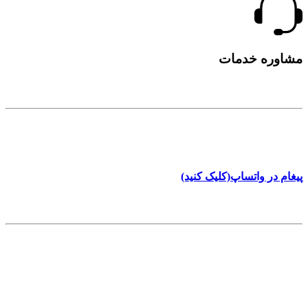
مشاوره خدمات
تلفن تماس
8961 801 0912
پیغام در واتساپ(کلیک کنید)
آدرس
بلوار فردوس - تقاطع علی حسینی - پلاک 5
info[at]behfix.com
اطلاعات تکمیلی