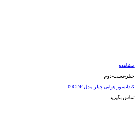
ه
ست-دوم
 هوایی چیلر مدل 09CDF
گیرید