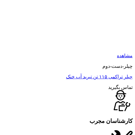
ه
ست-دوم
تن تبرید آب خنک
گیرید
اسان مجرب