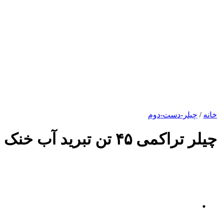
یلر-دست-دوم
کمی ۴۵ تن تبرید آب خنک