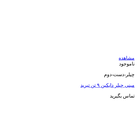
ه
د
ست-دوم
دایکین ۹ تن تبرید
گیرید