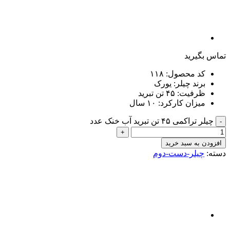
گیرید
د محصول: ۱۱۸
رند چیلر: یورک
رفیت: ۴۵ تن تبرید
یزان کارکرد: ۱۰ سال
کمی ۴۵ تن تبرید آب خنک عدد
 به سبد خرید
چیلر-دست-دوم